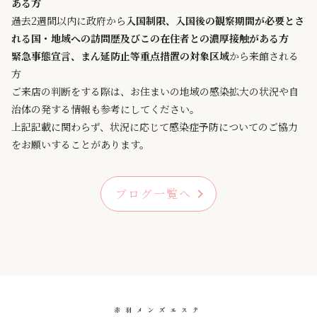
ある方
過去2週間以内に政府から
入国制限、入国後の観察期間が必要とさ
れる国・地域への訪問歴及びこの在住者との濃厚接触がある方
緊急事態宣言、まん延防止等重点措置の対象区域
から来館される
方
ご来店の判断をする際は、お住まいの地域の感染拡大の状況や自
治体の発する情報も参考にしてください。
上記記載に関わらず、状況に応じて感染症予防についてのご協力
をお願いすることがあります。
ブログ一覧へ
chevron_right