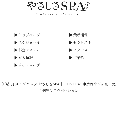
トップページ
最新情報
スケジュール
セラピスト
料金システム
アクセス
求人情報
ご予約
サイトマップ
(C)赤羽 メンズエステ やさしさSPA｜〒115-0045 東京都北区赤羽｜完
全個室リラクゼーション
calendar_month
favorite
090-7240-6538
phone_in_talk