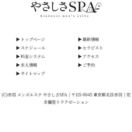
トップページ
最新情報
スケジュール
セラピスト
料金システム
アクセス
求人情報
ご予約
サイトマップ
(C)赤羽 メンズエステ やさしさSPA｜〒115-0045 東京都北区赤羽｜完
全個室リラクゼーション
calendar_month
favorite
090-7240-6538
phone_in_talk