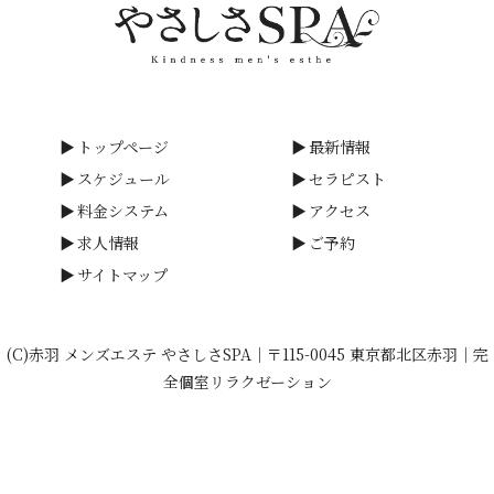
トップページ
最新情報
スケジュール
セラピスト
料金システム
アクセス
求人情報
ご予約
サイトマップ
(C)赤羽 メンズエステ やさしさSPA｜〒115-0045 東京都北区赤羽｜完
全個室リラクゼーション
calendar_month
favorite
090-7240-6538
phone_in_talk