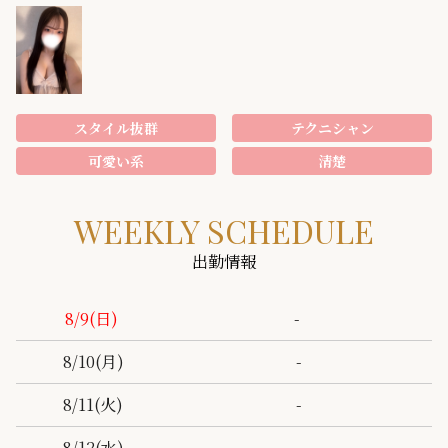
スタイル抜群
テクニシャン
可愛い系
清楚
WEEKLY SCHEDULE
出勤情報
-
8/9
(日)
-
8/10
(月)
-
8/11
(火)
-
8/12
(水)