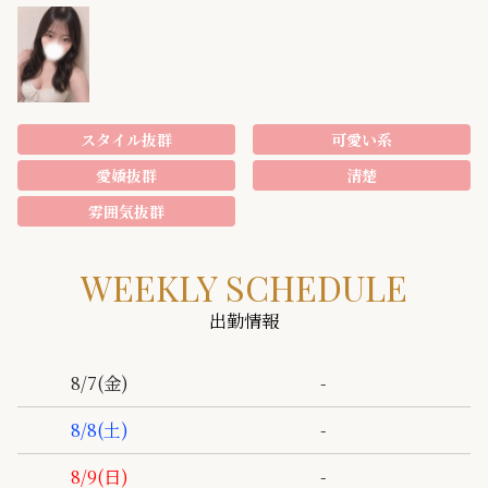
スタイル抜群
可愛い系
愛嬌抜群
清楚
雰囲気抜群
WEEKLY SCHEDULE
出勤情報
-
8/7
(金)
-
8/8
(土)
-
8/9
(日)