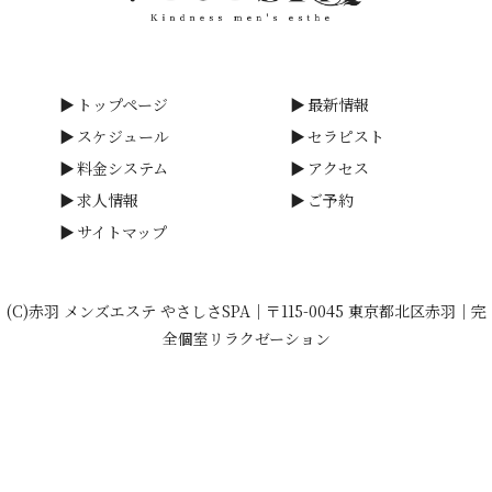
トップページ
最新情報
スケジュール
セラピスト
料金システム
アクセス
求人情報
ご予約
サイトマップ
(C)赤羽 メンズエステ やさしさSPA｜〒115-0045 東京都北区赤羽｜完
全個室リラクゼーション
calendar_month
favorite
090-7240-6538
phone_in_talk
出勤情報
求人情報
営業12:00〜05:00 (受付:11:30～04:00)
LINE予約