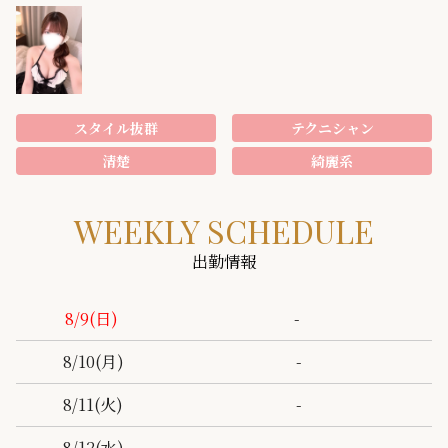
スタイル抜群
テクニシャン
清楚
綺麗系
WEEKLY SCHEDULE
出勤情報
-
8/9
(日)
-
8/10
(月)
-
8/11
(火)
-
8/12
(水)