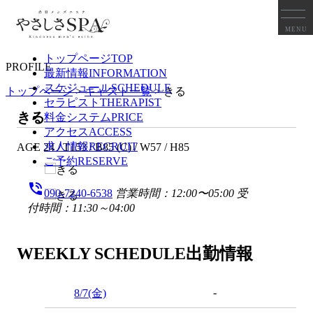
セラピストプロフィール
MENU
トップページ
TOP
PROFILE
最新情報
INFORMATION
スケジュール
SCHEDULE
トップページ
>
キャスト一覧
>
きる
セラピスト
THERAPIST
きる
料金システム
PRICE
アクセス
ACCESS
求人情報
RECRUIT
AGE 24 / T153 / B85 (C) / W57 / H85
ご予約
RESERVE
phone_in_talk
090-7240-6538
営業時間：12:00〜05:00
受
付時間：11:30～04:00
WEEKLY SCHEDULE
出勤情報
-
8/7
(金)