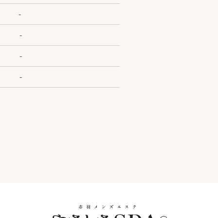
-
-
-
-