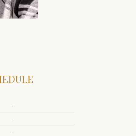
HEDULE
-
-
-