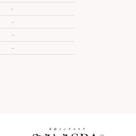
-
-
-
-