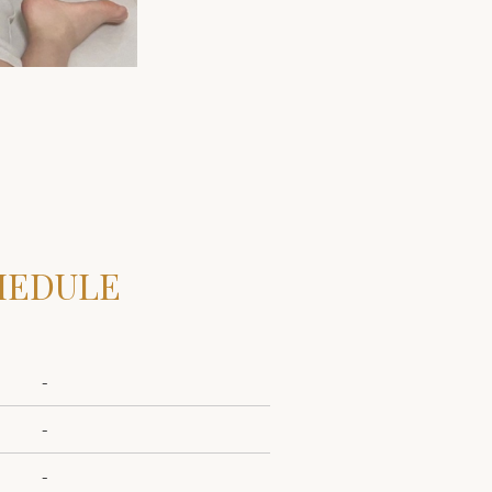
HEDULE
-
-
-