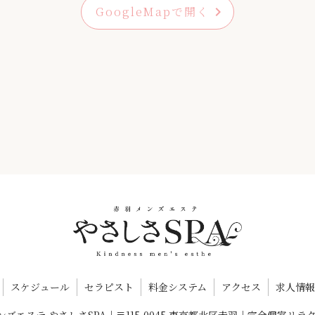
GoogleMapで開く
chevron_right
スケジュール
セラピスト
料金システム
アクセス
求人情報
メンズエステ やさしさSPA｜〒115-0045 東京都北区赤羽｜完全個室リ